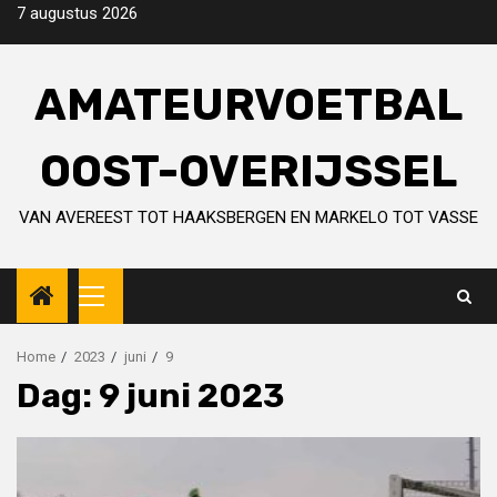
Skip
7 augustus 2026
to
content
AMATEURVOETBAL
OOST-OVERIJSSEL
VAN AVEREEST TOT HAAKSBERGEN EN MARKELO TOT VASSE
Primary
Menu
Home
2023
juni
9
Dag:
9 juni 2023