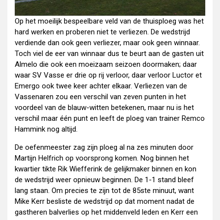
Op het moeilijk bespeelbare veld van de thuisploeg was het
hard werken en proberen niet te verliezen. De wedstrijd
verdiende dan ook geen verliezer, maar ook geen winnaar.
Toch viel de eer van winnaar dus te beurt aan de gasten uit
Almelo die ook een moeizaam seizoen doormaken; daar
waar SV Vasse er drie op rij verloor, daar verloor Luctor et
Emergo ook twee keer achter elkaar. Verliezen van de
Vassenaren zou een verschil van zeven punten in het
voordeel van de blauw-witten betekenen, maar nu is het
verschil maar één punt en leeft de ploeg van trainer Remco
Hammink nog altijd.
De oefenmeester zag zijn ploeg al na zes minuten door
Martijn Helfrich op voorsprong komen. Nog binnen het
kwartier tikte Rik Wiefferink de gelijkmaker binnen en kon
de wedstrijd weer opnieuw beginnen. De 1-1 stand bleef
lang staan. Om precies te zijn tot de 85ste minuut, want
Mike Kerr besliste de wedstrijd op dat moment nadat de
gastheren balverlies op het middenveld leden en Kerr een