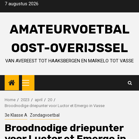
Skip
7 augustus 2026
to
content
AMATEURVOETBAL
OOST-OVERIJSSEL
VAN AVEREEST TOT HAAKSBERGEN EN MARKELO TOT VASSE
Primary
Menu
Home
2023
april
20
Broodnodige driepunter voor Luctor et Emergo in Vasse
3e Klasse A
Zondagvoetbal
Broodnodige driepunter
voor Luctor et Emergo in