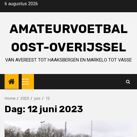
Skip
6 augustus 2026
to
content
AMATEURVOETBAL
OOST-OVERIJSSEL
VAN AVEREEST TOT HAAKSBERGEN EN MARKELO TOT VASSE
Primary
Menu
Home
2023
juni
12
Dag:
12 juni 2023