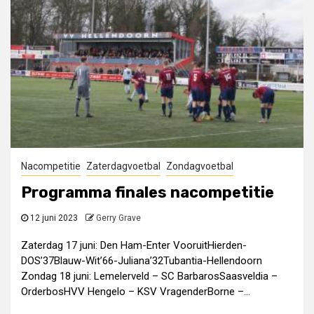
Nacompetitie
Zaterdagvoetbal
Zondagvoetbal
Programma finales nacompetitie
12 juni 2023
Gerry Grave
Zaterdag 17 juni: Den Ham-Enter VooruitHierden-
DOS’37Blauw-Wit’66-Juliana’32Tubantia-Hellendoorn
Zondag 18 juni: Lemelerveld – SC BarbarosSaasveldia –
OrderbosHVV Hengelo – KSV VragenderBorne –...