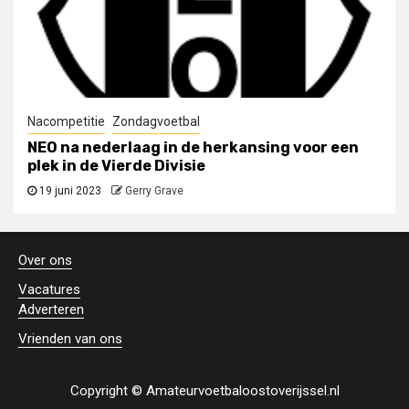
Nacompetitie
Zondagvoetbal
NEO na nederlaag in de herkansing voor een
plek in de Vierde Divisie
19 juni 2023
Gerry Grave
Over ons
Vacatures
Adverteren
Vrienden van ons
Copyright © Amateurvoetbaloostoverijssel.nl