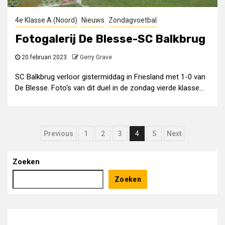
4e Klasse A (Noord)
Nieuws
Zondagvoetbal
Fotogalerij De Blesse-SC Balkbrug
20 februari 2023
Gerry Grave
SC Balkbrug verloor gistermiddag in Friesland met 1-0 van
De Blesse. Foto's van dit duel in de zondag vierde klasse...
Berichten
Previous
1
2
3
4
5
Next
paginering
Zoeken
Zoeken