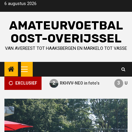
Skip
6 augustus 2026
to
content
AMATEURVOETBAL
OOST-OVERIJSSEL
VAN AVEREEST TOT HAAKSBERGEN EN MARKELO TOT VASSE
Primary
Menu
2
3
C’21
EXCLUSIEF
RKHVV-NEO in foto’s
Uw presentatiegi
Derde Divisie
1
Schotse profs winnen nipt van
HSC’21
Nacompetitie
Zondagvoetbal