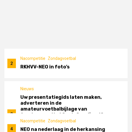
Ook dat is mogelijk. Adverteren op
HSC’21
onze website
www.amateurvoetbaloostoverijssel.n
Mogelijkheden genoeg
Nacompetitie
Zondagvoetbal
2
RKHVV-NEO in foto’s
20 juni 2023
Gerry Grave
Nieuws
Uw presentatiegids laten maken,
adverteren in de
amateurvoetbalbijlage van
3
Amateurvoetbal Oost-Overijssel?
Ook dat is mogelijk. Adverteren op
Nacompetitie
Zondagvoetbal
onze website
4
NEO na nederlaag in de herkansing
www.amateurvoetbaloostoverijssel.nl?
voor een plek in de Vierde Divisie
Mogelijkheden genoeg
Nacompetitie
5
Overzicht finales nacompetities