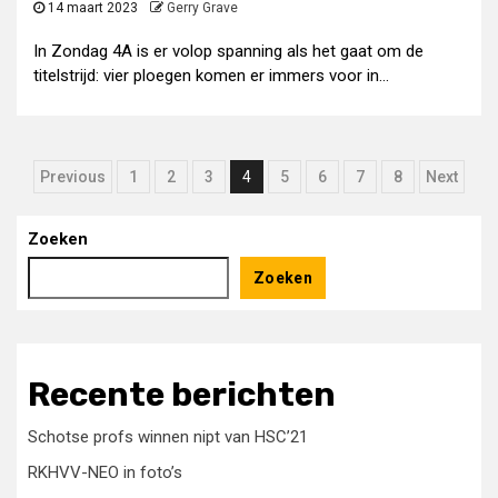
14 maart 2023
Gerry Grave
In Zondag 4A is er volop spanning als het gaat om de
titelstrijd: vier ploegen komen er immers voor in...
Berichten
Previous
1
2
3
4
5
6
7
8
Next
paginering
Zoeken
Zoeken
Recente berichten
Schotse profs winnen nipt van HSC’21
RKHVV-NEO in foto’s