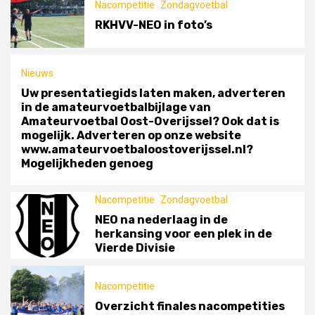
voor een plek in de Vierde Divisie
Nacompetitie
Zondagvoetbal
Mogelijkheden genoeg
RKHVV-NEO in foto’s
Nacompetitie
5
Overzicht finales nacompetities
Nieuws
Uw presentatiegids laten maken, adverteren
in de amateurvoetbalbijlage van
Amateurvoetbal Oost-Overijssel? Ook dat is
mogelijk. Adverteren op onze website
www.amateurvoetbaloostoverijssel.nl?
Mogelijkheden genoeg
Nacompetitie
Zondagvoetbal
NEO na nederlaag in de
herkansing voor een plek in de
Vierde Divisie
Nacompetitie
Overzicht finales nacompetities