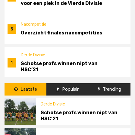
Derde Divisie
1
Schotse profs winnen nipt van
HSC’21
Nacompetitie
Zondagvoetbal
2
RKHVV-NEO in foto’s
Nieuws
Laatste
Populair
Trending
Uw presentatiegids laten maken,
adverteren in de
Derde Divisie
amateurvoetbalbijlage van
Schotse profs winnen nipt van
3
Amateurvoetbal Oost-Overijssel?
HSC’21
Ook dat is mogelijk. Adverteren op
Nacompetitie
Zondagvoetbal
onze website
4
NEO na nederlaag in de herkansing
www.amateurvoetbaloostoverijssel.nl?