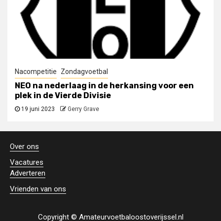
Nacompetitie
Zondagvoetbal
NEO na nederlaag in de herkansing voor een
plek in de Vierde Divisie
19 juni 2023
Gerry Grave
Over ons
Vacatures
Adverteren
Vrienden van ons
Copyright © Amateurvoetbaloostoverijssel.nl