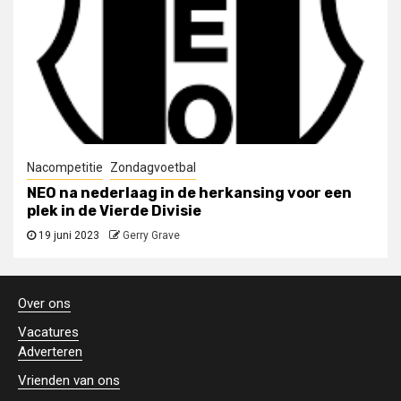
Nacompetitie
Zondagvoetbal
NEO na nederlaag in de herkansing voor een
plek in de Vierde Divisie
19 juni 2023
Gerry Grave
Over ons
Vacatures
Adverteren
Vrienden van ons