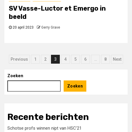
SV Vasse-Luctor et Emergo in
beeld
20 april 2023
Gerry Grave
Berichten
Previous
1
2
3
4
5
6
…
8
Next
paginering
Zoeken
Zoeken
Recente berichten
Schotse profs winnen nipt van HSC’21