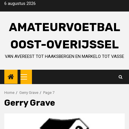
Skip
6 augustus 2026
to
content
AMATEURVOETBAL
OOST-OVERIJSSEL
VAN AVEREEST TOT HAAKSBERGEN EN MARKELO TOT VASSE
Primary
Menu
Home
Gerry Grave
Page 7
Gerry Grave