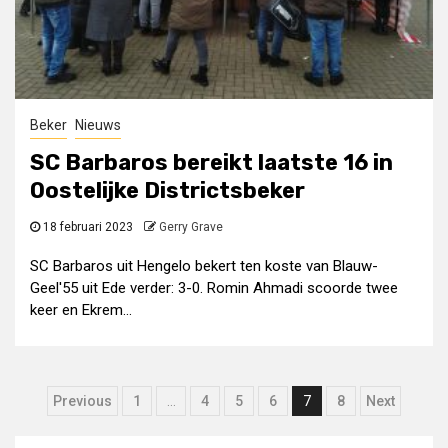
Beker
Nieuws
SC Barbaros bereikt laatste 16 in
Oostelijke Districtsbeker
18 februari 2023
Gerry Grave
SC Barbaros uit Hengelo bekert ten koste van Blauw-
Geel'55 uit Ede verder: 3-0. Romin Ahmadi scoorde twee
keer en Ekrem...
Berichten
Previous
1
…
4
5
6
7
8
Next
paginering