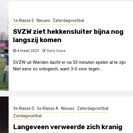
1e Klasse E
Nieuws
Zaterdagvoetbal
SVZW ziet hekkensluiter bijna nog
langszij komen
4 maart 2023
Gerry Grave
SVZW uit Wierden dacht er na 53 minuten spelen al te zijn.
Niet eens zo onlogisch, want 3-0 voor tegen...
3e Klasse D
5e Klasse A
Nieuws
Zaterdagvoetbal
Zondagvoetbal
Langeveen verweerde zich kranig